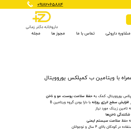
​09182065884
داروخانه دکتر زمانی
مشاوره داروئی
تماس با ما
مجوز ها
مجله
برنزه کننده
کاهش وزن
مکمل گیاهی
شیرخشک و غذای کودک
تجهیزات تسکین دهنده
ارتوپدی
ضد چروک
بی سی ای ای
ویتامین ها و مواد معدنی
مراقبت مو
لاس یوروویتال، کمک به
حفظ سلامت پوست، مو و ناخن
ر
افزایش سطح انرژی روزانه
با دارا بودن گروه ویتامین B
 تامین زینک مورد نیاز
کنندگی ناخن‌ها
ه حفظ
سلامت سیستم ایمنی
ه در کودکان بالای 4 سال و نوجوانان