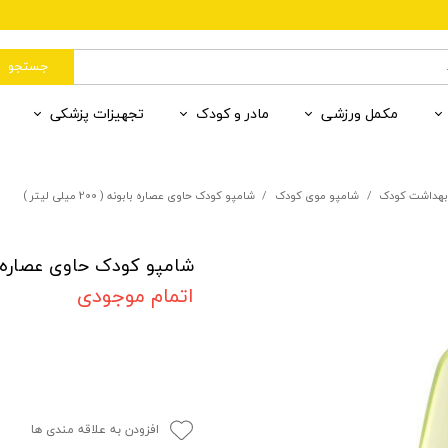
جستجو
مکمل ورزشی
مادر و کودک
تجهیزات پزشکی
رات
وان
یردهی
ب رنگی
 قند و خون
آمینو اسید
مکمل کودکان
سلامت محیط
ضد آفتاب بی رنگ
بهداشت مادر و کودک
ران
ننده
 درمانی 1
مادر و کودک
ضد لک
گلوتامین
لوازم فردی
مکمل کودکان
مکمل کمک درمان 2
هداشت کودک
شامپو موی کودک
شامپو کودک حاوی عصاره بابونه ( 200 میلی لیتر )
ننده پوست
پاکسازی پوست
دهان و دندان
شامپو کودک حاوی عصاره بابونه ( 200 
اتمام موجودی
افزودن به علاقه مندی ها