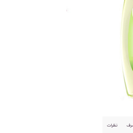
رف
نظرات