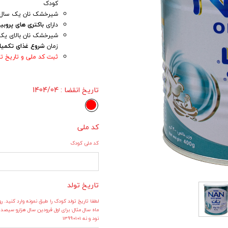
کودک
شیرخشک نان یک سال ب
دارای
باکتری های پروبی
شیرخشک نان بالای یک 
زمان
شروع غذای تکمی
ثبت کد ملی و تاریخ تو
تاریخ انقضا
: 1404/04
کد ملی
کد ملی کودک
تاریخ تولد
لطفا تاریخ تولد کودک را طبق نمونه وارد کنید. رو
ماه سال مثال: برای اول فرودین سال هزارو سیصد 
نود و نه 13990101