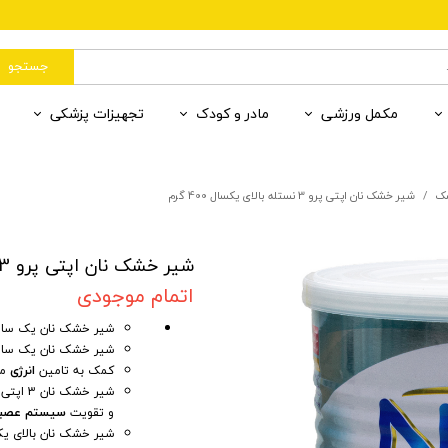
جستجو
مکمل ورزشی
مادر و کودک
تجهیزات پزشکی
رات
وان
یردهی
ب رنگی
 قند و خون
آمینو اسید
مکمل کودکان
سلامت محیط
ضد آفتاب بی رنگ
بهداشت مادر و کودک
ران
ننده
 درمانی 1
مادر و کودک
ضد لک
گلوتامین
لوازم فردی
مکمل کودکان
مکمل کمک درمان 2
ک
شیر خشک نان اپتی پرو 3 نستله بالای یکسال 400 گرم
ننده پوست
پاکسازی پوست
دهان و دندان
شیر خشک نان اپتی پرو 3 نستله بالای یکسال 400 گرم
اتمام موجودی
شیر خشک نان یک سال 
شیر خشک نان یک سال ب
کمک به تامین
انرژی
مو
شیر خشک نان 3 اپتی پرو، حاوی
و تقویت
سیستم عصب
شیر خشک نان بالای یک