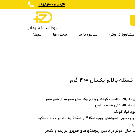
​09182065884
داروخانه دکتر زمانی
مشاوره داروئی
تماس با ما
مجوز ها
مجله
برنزه کننده
کاهش وزن
مکمل گیاهی
شیرخشک و غذای کودک
تجهیزات تسکین دهنده
ارتوپدی
ضد چروک
بی سی ای ای
ویتامین ها و مواد معدنی
مراقبت مو
به بالا، مناسب
کودکان بالای یک سال
محروم از شیر مادر
ه بالا، غنی شده با
آهن
رد نیاز کودک
اسیدهای چرب امگا 3
و
امگا 6
به منظور حفظ عملکرد
ی
 سال، موثر در تامین
ریزمغذی های
ضروری در رشد و تکامل