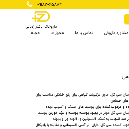
​09182065884
داروخانه دکتر زمانی
مشاوره داروئی
تماس با ما
مجوز ها
مجله
برنزه کننده
کاهش وزن
مکمل گیاهی
شیرخشک و غذای کودک
تجهیزات تسکین دهنده
ارتوپدی
ضد چروک
بی سی ای ای
ویتامین ها و مواد معدنی
مراقبت مو
اس
رسان سی گل، حاوی ترکیبات گیاهی برای
رفع خشکی
مناسب برای
های
حساس
ده و مرطوب کننده
برای پوست های خشک و آسیب دیده
رسان سی گل موثر در
بهبود پوسته پوسته و ترک خوردن
پوست
ثر
ضد التهاب
به کمک آلانتوئین و، آلوئه ورا و بابونه
طوب کننده سی گل، دارای اثر
آنتی اکسیدانی
و مقابله با رادیکال