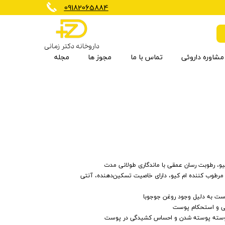
​09182065884
داروخانه دکتر زمانی
مشاوره داروئی
تماس با ما
مجوز ها
مجله
برنزه کننده
کاهش وزن
مکمل گیاهی
شیرخشک و غذای کودک
تجهیزات تسکین دهنده
ارتوپدی
ضد چروک
بی سی ای ای
ویتامین ها و مواد معدنی
مراقبت مو
یو، رطوبت رسان عمقی با ماندگاری طولانی مدت
ر مرطوب کننده ام کیو، دارای خاصیت تسکین‌دهنده، آنتی
ست به دلیل وجود روغن جوجوبا
ی و استحکام پوست
پوسته پوسته شدن و احساس کشیدگی در پوست