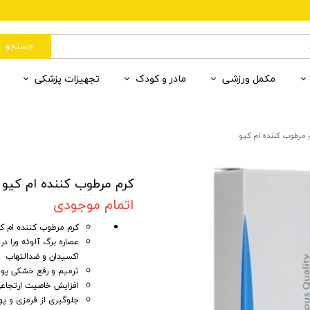
جستجو
مکمل ورزشی
مادر و کودک
تجهیزات پزشکی
رات
وان
یردهی
ب رنگی
 قند و خون
آمینو اسید
مکمل کودکان
سلامت محیط
ضد آفتاب بی رنگ
بهداشت مادر و کودک
ران
ننده
 درمانی 1
مادر و کودک
ضد لک
گلوتامین
لوازم فردی
مکمل کودکان
مکمل کمک درمان 2
 مرطوب کننده ام کیو
ننده پوست
پاکسازی پوست
دهان و دندان
کرم مرطوب کننده ام کیو
اتمام موجودی
کرم مرطوب کننده ام ک
عصاره برگ آلوئه ورا د
اکسیدان و ضدالتهاب
ترمیم و رفع خشکی پو
افزایش خاصیت ارتجاع
جلوگیری از قرمزی و 