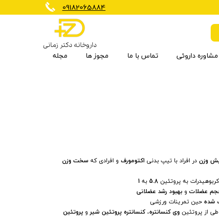
​09182065884
داروخانه دکتر زمانی
مشاوره داروئی
تماس با ما
مجوز ها
مجله
برنزه کننده
کاهش وزن
مکمل گیاهی
شیرخشک و غذای کودک
تجهیزات تسکین دهنده
ارتوپدی
ضد چروک
بی سی ای ای
ویتامین ها و مواد معدنی
مراقبت مو
یش وزن
در افراد با تیپ بدنی
اکتومورف
و افرادی که
سخت وزن
ربوهیدرات به پروتئین
5.8
به
1
جم عضلات
و
بهبود رشد عضلانی
 شده
حین تمرینات ورزشی
ی از پروتئین
وی کنسانتره
،
کنسانتره پروتئین شیر
و
پروتئین