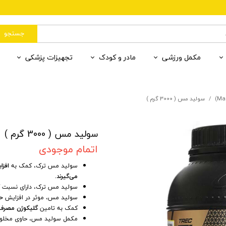
جستجو
مکمل ورزشی
مادر و کودک
تجهیزات پزشکی
رات
وان
یردهی
ب رنگی
 قند و خون
آمینو اسید
مکمل کودکان
سلامت محیط
ضد آفتاب بی رنگ
بهداشت مادر و کودک
ران
ننده
 درمانی 1
مادر و کودک
ضد لک
گلوتامین
لوازم فردی
مکمل کودکان
مکمل کمک درمان 2
سولید مس ( 3000 گرم )
ننده پوست
پاکسازی پوست
دهان و دندان
سولید مس ( 3000 گرم )
اتمام موجودی
سولید مس ترک، کمک به
افزا
می‌گیرند.
سولید مس ترک، دارای نسبت ک
سولید مس، موثر در افزایش
ح
کمک به تامین
گلیکوژن مصرف
مکمل سولید مس، حاوی مخلوط