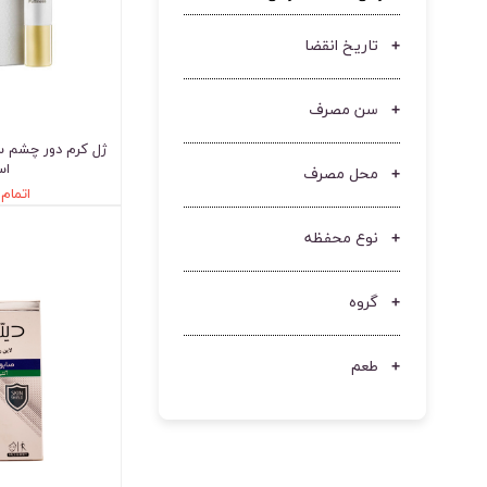
تاریخ انقضا
سن مصرف
ژل کرم دور چشم س
اس
محل مصرف
اتمام
نوع محفظه
گروه
طعم