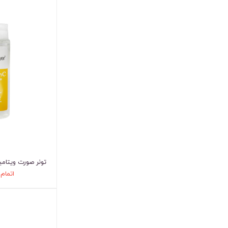
تونر صورت ویتامین ث 200 م
اتمام