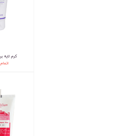
کرم لایه بردار %5
اتمام