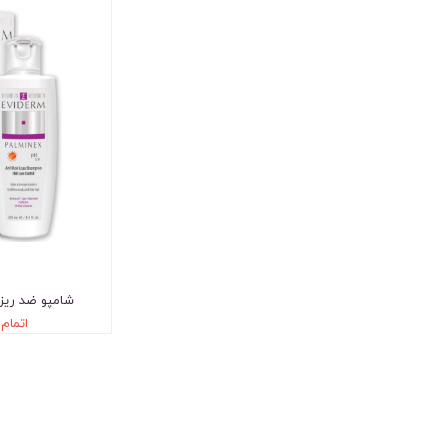
شامپو ضد ریز
اتمام