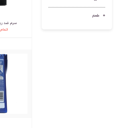
طعم
سرم ضد ریز
اتمام