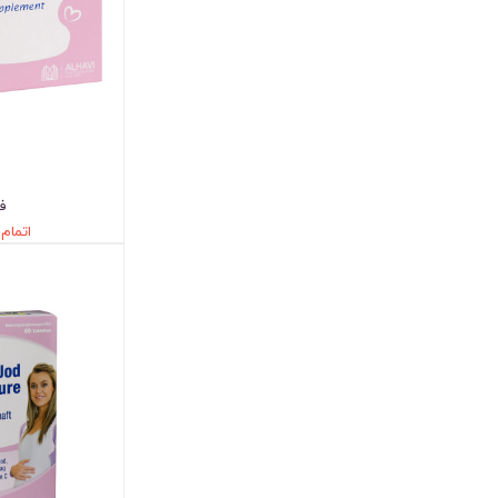
فم
اتمام