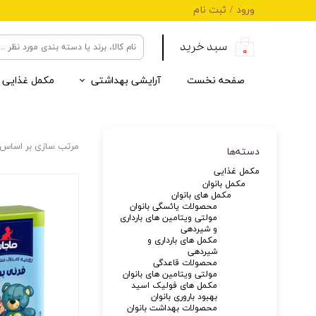
ورود
/
ثبت نام
حساب کاربری من
سبد خرید
۰
تغییر گذر واژه
صفحه نخست
آرایشی بهداشتی
مکمل غذایی
سفارشات
خروج از حساب کاربری
پروتئین
مکمل آقایان
مادر و بارداری
محصولات آفتاب
تجهیزات پزشکی بدن
کربوهید
مکمل بان
دوران ش
ضد آفتا
تجهیزات
انرژی زا
افتر سان
مکمل ورزشی
ترازو و دماسنج
لوازم کودک و نوزاد
کراتین
مکمل ماد
مرطوب ک
مکمل کمک
تجهیزات 
مرتب سازی بر اساس
دسته‌ها
سی ال ای
لیفتینگ صورت
مکمل تنظیم وزن
کارنیتین
ترمیم ک
مکمل غذایی
مو (درمانی)
بهداشت 
مکمل بانوان
مکمل های بانوان
محصولات یائسگی بانوان
مولتی ویتامین های بارداری
و شیردهی
مکمل های بارداری و
شیردهی
محصولات قاعدگی
مولتی ویتامین های بانوان
مکمل های فولیک اسید
بهبود باروری بانوان
محصولات بهداشت بانوان