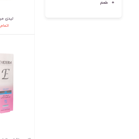
طعم
لیدی میل
اتمام