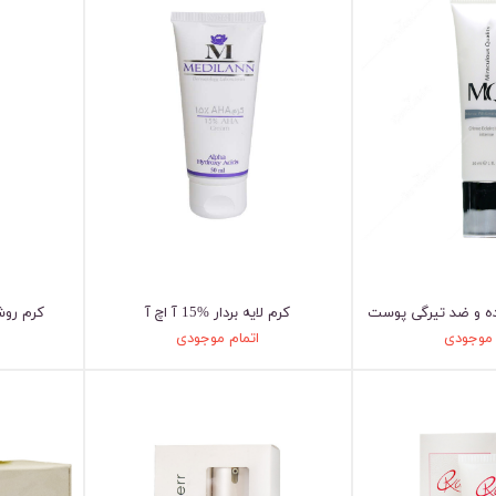
ه و ضد تیرگی پوست
کرم لایه بردار %15 آ اچ آ
کرم روش
 موجودی
اتمام موجودی