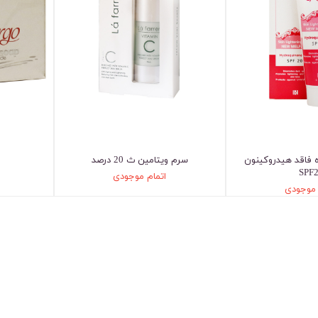
 فاقد هیدروکینون
سرم ویتامین ث 20 درصد
SPF
اتمام موجودی
 موجودی