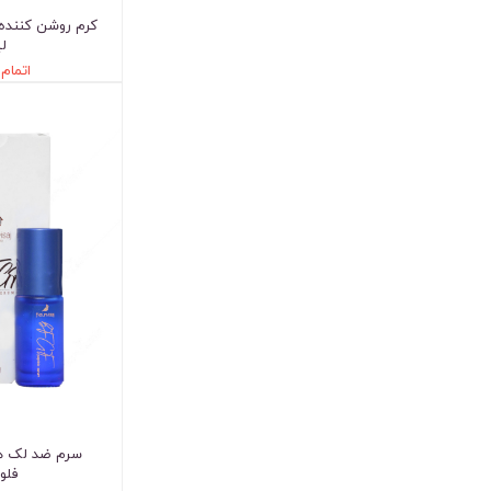
ل
اتمام
سرم ضد لک ه
فلو