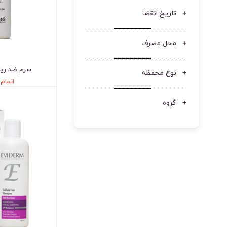
تاریخ انقضا
محل مصرف
سرم ضد ریز
نوع محفظه
اتمام
گروه