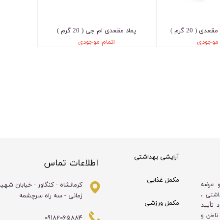
ی ( 20 گرم )
پماد مقعدی ام جی ( 20 گرم )
 موجودی
اتمام موجودی
آرایشی بهداشتی
اطلاعات تماس
مکمل غذایی
کرمانشاه - کنگاور - خیابان شهی
و عرضه
زمانی - سه راه سرچشمه
اشتی ،
مکمل ورزشی
 تأیید
ناخن و
09182065884