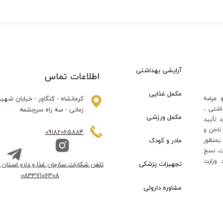
آرایشی بهداشتی
اطلاعات تماس
مکمل غذایی
کرمانشاه - کنگاور - خیابان شهی
و عرضه
زمانی - سه راه سرچشمه
اشتی ،
مکمل ورزشی
 تأیید
ناخن و
09182065884
بمنظور
مادر و کودک
ت نسخ
 وزارت
تلفن شکایات سازمان غذا و دارو استان 
تجهیزات پزشکی
08337106308​​​​​​​
مشاوره داروئی