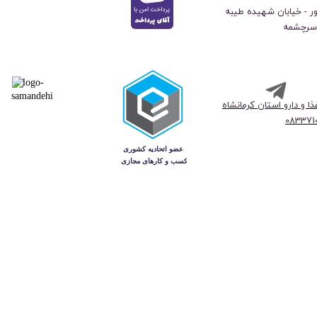
ور - خیابان شهیده طیبه
 سرچشمه
ا و دارو استان کرمانشاه
0833710630