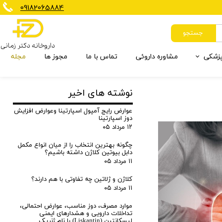
​09182065884
جستجو
داروخانه دکتر زمانی
پزشکی
مشاوره داروئی
تماس با ما
مجوز ها
مجله
برنزه کننده
کاهش وزن
مکمل گیاهی
شیرخشک و غذای کودک
تجهیزات تسکین دهنده
نوشته های اخیر
ارتوپدی
ضد چروک
بی سی ای ای
ویتامین ها و مواد معدنی
مراقبت مو
عوارض رایج آمپول اسپارتینا وعوارض افزایش
دوز اسپارتینا
۱۲ مرداد ۰۵
چگونه بهترین انتخاب را از میان انواع مکمل
دابل بیوتین کلاژن داشته باشیم؟
۱۱ مرداد ۰۵
کلاژن و ژلاتین چه تفاوتی با هم دارند؟
۱۱ مرداد ۰۵
موارد مصرف، دوز مناسب، عوارض احتمالی،
تداخلات دارویی و هشدارهای ایمنی
لیسکانتین (Liskantin) با نام ژنریک